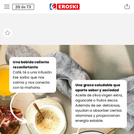
20
de
73
Una
bebida
caliente
reconfortante
Café,
té
o
una
infusión.
Ese
sorbo
que
nos
calma
y
nos
conecta
Una
grasa
saludable
que
con
la
mañana.
aporte
sabor
y
saciedad
Aceite
de
oliva
virgen
extra,
aguacate
o
frutos
secos.
Además
de
ser
deliciosos,
ayudan
a
absorber
ciertas
vitaminas
y
proporcionan
energía
estable.