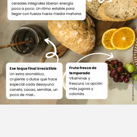
cereales
integrales
liberan
energía
poco
a
poco.
Un
ritmo
estable
para
llegar
con
fuerza
hasta
media
mañana.
Fruta
fresca
de
Ese
toque
final
irresistible
temporada
Un
extra
aromático,
Vitaminas
y
crujiente
o
dulce
que
hace
@virginiamartin_photo
frescura.
La
opción
especial
cada
desayuno:
más
jugosa
y
canela,
cacao,
semillas,
un
colorida.
poco
de
miel…