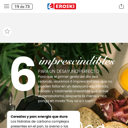
19
de
73
6
imprescindibles
PARA
UN
DESAYUNO
PERFECTO
Para
que
el
primer
gesto
del
día
sea
redondo,
reunimos
6
imprescindibles
que
no
pueden
faltar
en
un
desayuno
equilibrado,
variado
y
totalmente
irresistible
que
active
el
metabolismo,
despierte
la
mente
y
nos
ponga
en
modo
“hoy
va
a
ir
bien”.
Cereales
y
pan:
energía
que
dura
Los
hidratos
de
carbono
complejos
presentes
en
el
pan,
la
avena
o
los