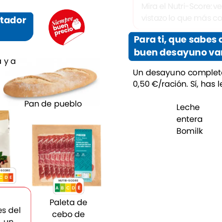
Mira
el
Nutri-Score:
ve
vistazo
lo
que
más
co
tador
Para
ti,
que
sabes
buen
desayuno
va
a
y
a
Un
desayuno
complet
0,50
€/ración.
Sí,
has
l
Pan
de
pueblo
Leche
entera
Bomilk
-SCORE
C
E
D
NUTRI-SCORE
E
D
C
E
A
B
Paleta
de
es
del
NUTRI-SCORE
cebo
de
E
D
E
C
A
B
,
un