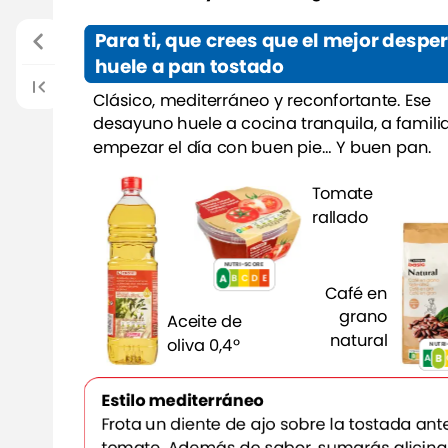
Para
ti,
que
crees
que
el
mejor
desper
huele
a
pan
tostado
Clásico,
mediterráneo
y
reconfortante.
Ese
desayuno
huele
a
cocina
tranquila,
a
famili
empezar
el
día
con
buen
pie…
Y
buen
pan.
Tomate
rallado
NUTRI-SCORE
A
A
B
C
E
D
Café
en
grano
Aceite
de
natural
oliva
0,4º
NUTRI
B
A
B
Estilo
mediterráneo
Frota
un
diente
de
ajo
sobre
la
tostada
ant
tomate.
Además
de
sabor,
sumarás
alicina