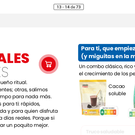
13 - 14
de
73
Para
ti,
que
empie
ALES
(y
miguitas
en
la
m
ES
Un
combo
clásico,
rico
el
crecimiento
de
los
p
ueño
ritual.
Cacao
entes;
otras,
salimos
soluble
empo
para
nada
más.
s
para
ti:
rápidos,
NUTRI-SCORE
ida
y
para
quien
disfruta
NUT
A
A
B
C
E
D
A
B
a
días
reales.
Porque
si
ar
un
poquito
mejor.
Truco
saludable