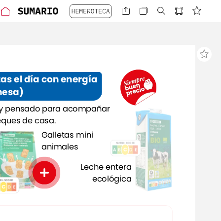
zas
el
día
con
energía
esa)
y
pensado
para
acompañar
eques
de
casa.
Galletas
mini
NUTRI-SCORE
animales
C
A
B
C
E
D
Leche
entera
ecológica
RI-SCORE
C
C
E
D