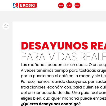
DESAYUNOS
RE
PARA
VIDAS
REAL
Las
mañanas
pueden
ser
un
caos…
O
un
peq
A
veces
tenemos
tiempo
para
tostadas
cruji
por
la
puerta
con
el
café
en
la
mano
y
sin
ti
Por
eso,
hemos
reunido
desayunos
pensado
tradicionales,
económicos,
para
quien
se
cu
del
primer
bocado
del
día.
Una
guía
real
par
eliges
bien,
cualquier
mañana
puede
empez
¿Quieres
desayunar
conmigo?