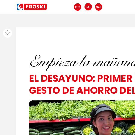
Empieza
Empieza
la
la
mañan
mañan
EL
EL
DESAYUNO:
DESAYUNO:
PRIMER
PRIMER
GESTO
GESTO
DE
DE
AHORRO
AHORRO
DE
DE