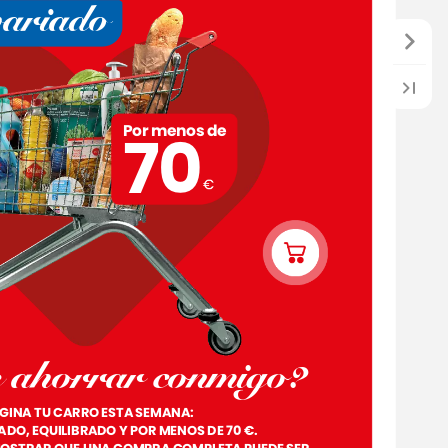
variado
Por
menos
de
70
s
ahorrar
conmigo?
GINA
TU
CARRO
ESTA
SEMANA:
ADO,
EQUILIBRADO
Y
POR
MENOS
DE
70
€.