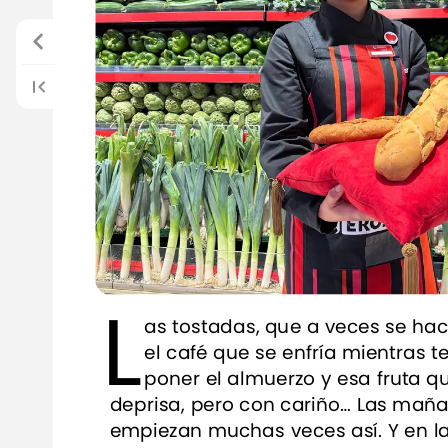
L
as
tostadas,
que
a
veces
se
hac
el
café
que
se
enfría
mientras
t
poner
el
almuerzo
y
esa
fruta
q
deprisa,
pero
con
cariño…
Las
maña
empiezan
muchas
veces
así.
Y
en
l