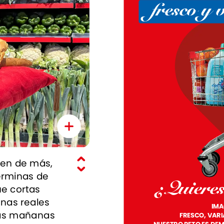
fresco
y
en
de
más,
erminas
de
¿Quiere
ue
cortas
nas
reales
IMA
as
mañanas
FRESCO,
VARI