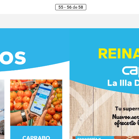
55 - 56
de
58
os