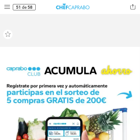
51
de
58