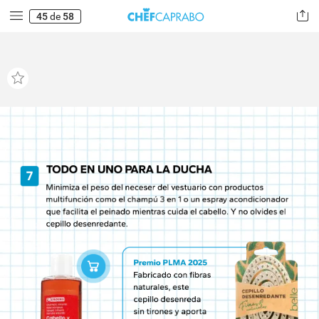
45
de
58