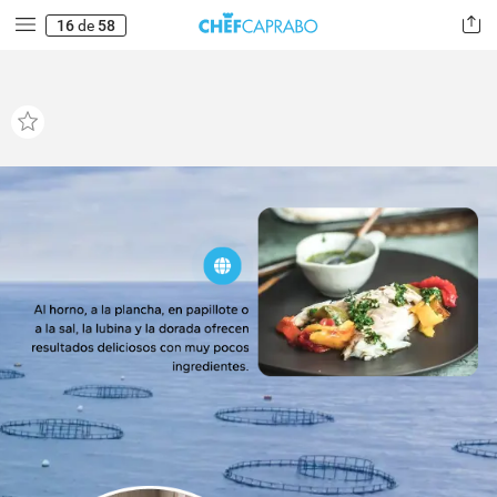
16
de
58