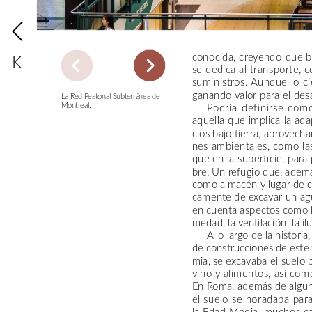
conocida,
creyendo
que
b
se
dedica
al
transporte,
c
suministros.
Aunque
lo
ci
ganando
valor
para
el
desa
La
Red
Peatonal
Subterránea
de
Podría
definirse
com
Montreal.
aquella
que
implica
la
ada
cios
bajo
tierra,
aprovecha
nes
ambientales,
como
la
que
en
la
superficie,
para
bre.
Un
refugio
que,
adem
como
almacén
y
lugar
de
c
camente
de
excavar
un
ag
en
cuenta
aspectos
como
medad,
la
ventilación,
la
il
A
lo
largo
de
la
historia,
de
construcciones
de
este
mia,
se
excavaba
el
suelo
vino
y
alimentos,
así
com
En
Roma,
además
de
algu
el
suelo
se
horadaba
par
la
Edad
Media,
muchos
ca