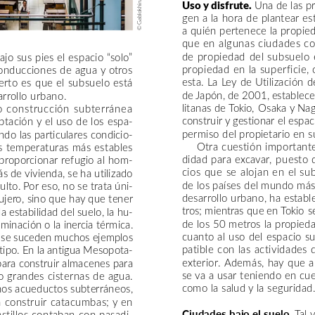
Gablokhin/Getty
Uso
y
disfrute.
Una
de
las
p
gen
a
la
hora
de
plantear
es
a
quién
pertenece
la
propie
©
que
en
algunas
ciudades
c
de
propiedad
del
subsuelo
ajo
sus
pies
el
espacio
“solo”
propiedad
en
la
superficie,
onducciones
de
agua
y
otros
esta.
La
Ley
de
Utilización
d
erto
es
que
el
subsuelo
está
de
Japón,
de
2001,
establece
rrollo
urbano.
litanas
de
Tokio,
Osaka
y
Nag
o
construcción
subterránea
construir
y
gestionar
el
espac
ptación
y
el
uso
de
los
espa-
permiso
del
propietario
en
s
ndo
las
particulares
condicio-
Otra
cuestión
important
s
temperaturas
más
estables
didad
para
excavar,
puesto
proporcionar
refugio
al
hom-
cios
que
se
alojan
en
el
sub
ás
de
vivienda,
se
ha
utilizado
de
los
países
del
mundo
má
ulto.
Por
eso,
no
se
trata
úni-
desarrollo
urbano,
ha
establ
ujero,
sino
que
hay
que
tener
tros;
mientras
que
en
Tokio
s
la
estabilidad
del
suelo,
la
hu-
de
los
50
metros
la
propied
uminación
o
la
inercia
térmica.
cuanto
al
uso
del
espacio
su
se
suceden
muchos
ejemplos
patible
con
las
actividades
tipo.
En
la
antigua
Mesopota-
exterior.
Además,
hay
que
a
para
construir
almacenes
para
se
va
a
usar
teniendo
en
cue
o
grandes
cisternas
de
agua.
como
la
salud
y
la
seguridad.
nos
acueductos
subterráneos,
a
construir
catacumbas;
y
en
Tal
stillos
contaban
con
pasadi-
Ciudades
bajo
el
suelo.