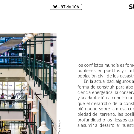
96 - 97
106
de
los
conflictos
mundiales
fom
búnkeres
en
pueblos
y
ciu
población
civil
de
los
desast
En
la
actualidad,
algunos
a
forma
de
construir
para
abo
ciencia
energética,
la
conser
y
la
adaptación
a
condicione
que
el
desarrollo
de
la
cons
bién
pone
sobre
la
mesa
cu
piedad
del
terreno,
las
posi
profundidad
o
los
riesgos
qu
Images
a
asumir
al
desarrollar
nuest