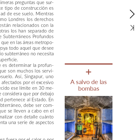
rimeras
preguntas
que
sur-
te
tipo
de
construcción
es
dad
de
ese
suelo.
Mientras
omo
Londres
los
derechos
están
relacionados
con
la
otras
los
han
separado
de
e
Subterráneos
Profundos
que
en
las
áreas
metropo-
oya
todo
aquel
que
desee
io
subterráneo
no
necesita
uperficie.
e
es
determinar
la
profun-
que
son
muchos
los
servi-
suelo.
Así,
Singapur,
uno
A
salvo
de
las
s
afectados
por
el
excesivo
ecido
ese
límite
en
30
me-
bombas
e
considera
que
por
debajo
ad
pertenece
al
Estado.
En
bterráneo,
debe
ser
com-
que
se
lleven
a
cabo
en
el
nalizar
con
detalle
cuánto
nta
una
serie
de
aspectos
vez
fuera
por
el
calor
o
por