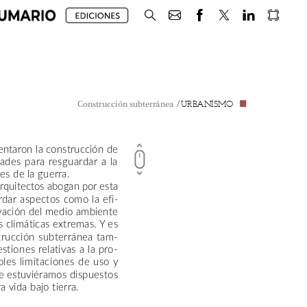
/
URBANISMO
Construcción
subterránea
entaron
la
construcción
de
Hotel
Pez
Espada,
e
dades
para
resguardar
a
la
res
de
la
guerra.
rquitectos
abogan
por
esta
rdar
aspectos
como
la
efi-
vación
del
medio
ambiente
s
climáticas
extremas.
Y
es
Atractivo
para
lo
trucción
subterránea
tam-
de
la
época,
este
estiones
relativas
a
la
pro-
bles
limitaciones
de
uso
y
mapa.
También
e
estuviéramos
dispuestos
el
conocido
com
ra
vida
bajo
tierra.