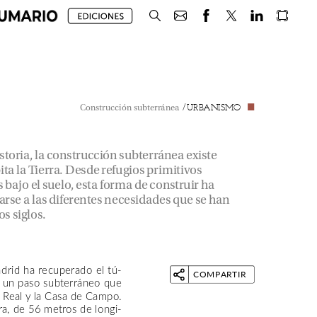
/
URBANISMO
Construcción
subterránea
storia,
la
construcción
subterránea
existe
ita
la
Tierra.
Desde
refugios
primitivos
s
bajo
el
suelo,
esta
forma
de
construir
ha
arse
a
las
diferentes
necesidades
que
se
han
os
siglos.
drid
ha
recuperado
el
tú-
COMPARTIR
un
paso
subterráneo
que
Real
y
la
Casa
de
Campo.
ra,
de
56
metros
de
longi-