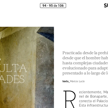
94 - 95
106
de
Practicada
desde
la
prehi
desde
que
el
hombre
hab
a
hasta
complejas
ciudade
ULTA
evolucionado
para
adapt
presentado
a
lo
largo
de
l
ADES
Marcos
Lucio
texto_
R
ecientemente,
Ma
nel
de
Bonaparte,
conecta
el
Palacio
Esta
infraestructu