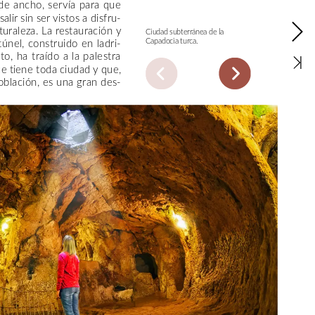
de
ancho,
servía
para
que
salir
sin
ser
vistos
a
disfru-
turaleza.
La
restauración
y
Ciudad
subterránea
de
la
túnel,
construido
en
ladri-
Capadocia
turca.
to,
ha
traído
a
la
palestra
ue
tiene
toda
ciudad
y
que,
oblación,
es
una
gran
des-