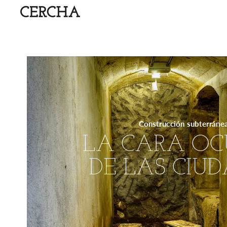
Construcción
subterráne
LA
CARA
OC
DE
LAS
CIUD