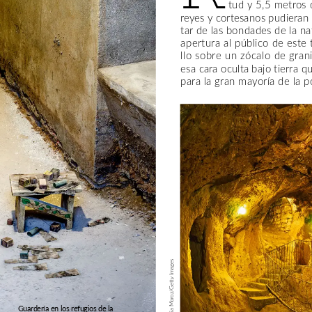
tud
y
5,5
metros
reyes
y
cortesanos
pudieran
tar
de
las
bondades
de
la
na
apertura
al
público
de
este
llo
sobre
un
zócalo
de
grani
esa
cara
oculta
bajo
tierra
q
para
la
gran
mayoría
de
la
p
Images
Moroz/Getty
Guardería
en
los
refugios
de
la