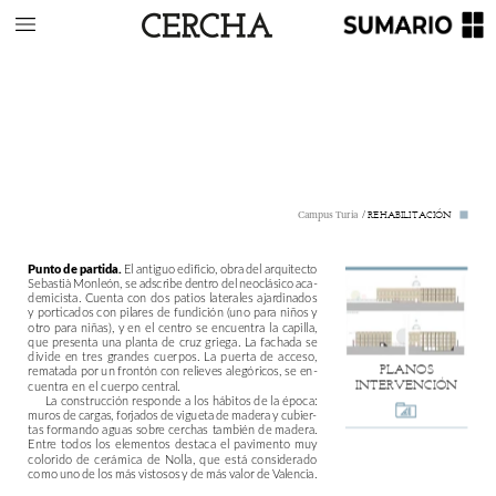
/
REHABILITACIÓN
Campus
Turia
Punto
de
partida.
El
antiguo
edificio,
obra
del
arquitecto
Sebastià
Monleón,
se
adscribe
dentro
del
neoclásico
aca-
demicista.
Cuenta
con
dos
patios
laterales
ajardinados
y
porticados
con
pilares
de
fundición
(uno
para
niños
y
otro
para
niñas),
y
en
el
centro
se
encuentra
la
capilla,
que
presenta
una
planta
de
cruz
griega.
La
fachada
se
divide
en
tres
grandes
cuerpos.
La
puerta
de
acceso,
PLANOS
rematada
por
un
frontón
con
relieves
alegóricos,
se
en-
cuentra
en
el
cuerpo
central.
INTERVENCIÓN
La
construcción
responde
a
los
hábitos
de
la
época:
muros
de
cargas,
forjados
de
vigueta
de
madera
y
cubier-
tas
formando
aguas
sobre
cerchas
también
de
madera.
Entre
todos
los
elementos
destaca
el
pavimento
muy
colorido
de
cerámica
de
Nolla,
que
está
considerado
como
uno
de
los
más
vistosos
y
de
más
valor
de
Valencia.