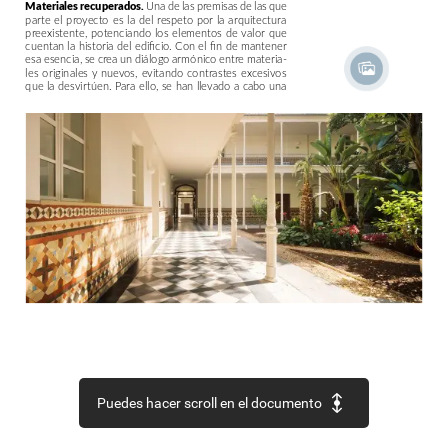
Materiales
recuperados.
Una
de
las
premisas
de
las
que
parte
el
proyecto
es
la
del
respeto
por
la
arquitectura
preexistente,
potenciando
los
elementos
de
valor
que
cuentan
la
historia
del
edificio.
Con
el
fin
de
mantener
esa
esencia,
se
crea
un
diálogo
armónico
entre
materia-
les
originales
y
nuevos,
evitando
contrastes
excesivos
que
la
desvirtúen.
Para
ello,
se
han
llevado
a
cabo
una
Puedes hacer scroll en el documento