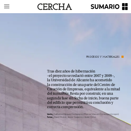
PROCESOS
Y
MATERIALES
Tras
diez
años
de
hibernación
–el
proyecto
se
redactó
entre
2007
y
2009–,
la
Universidad
de
Alicante
ha
acometido
la
construcción
de
una
parte
del
Centro
de
Creación
de
Empresas,
equivalente
a
la
mitad
del
inmueble.
Resta
por
construir,
en
una
segunda
fase
sin
fecha
de
inicio,
buena
parte
del
edificio
que
permitirá
su
conclusión
y
correcta
comprensión.
Guillermo
Vázquez
Consuegra
y
Marcos
Vázquez
Consuegra
(croquis)
texto_
David
Frutos,
Javier
Guijarro
y
Javier
Orive
fotos_