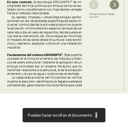
En
este
contexto,
la
tecnología
GROUNDFIX
de
mi-
®
cropilotes
de
hinca
continua
por
empuje
se
ha
conso-
lidado
como
una
alternativa
con
importantes
ventajas
frente
a
métodos
tradicionales.
Vista
general
de
los
trabajos
Su
rapidez,
limpieza
y
versatilidad
encajan
perfec-
de
recalce.
tamente
con
las
necesidades
específicas
del
sector
in-
dustrial:
continuidad
de
la
actividad
productiva
durante
la
actuación,
mínima
afección
espacial,
tiempos
de
pa-
rada
reducidos
en
caso
de
requerirlos,
rápida
puesta
en
uso
tras
la
intervención,
etc.
Se
consigue
así
minimizar
el
impacto
de
las
obras
desde
el
punto
de
vista
econó-
mico
y
operativo,
aspectos
críticos
en
una
instalación
industrial.
Fundamentos
del
sistema
GROUNDFIX
.
Este
sistema
®
consiste
en
la
hinca
en
el
terreno
de
módulos
cilíndri-
cos
de
acero
estructural
mediante
la
aplicación
de
un
empuje
controlado
por
un
sistema
hidráulico
que
no
transmite
vibraciones
a
la
estructura,
evita
la
extracción
de
terreno
y
el
uso
de
agua
o
inyecciones
de
lechada.
La
capacidad
portante
del
micropilote
se
verifica
durante
la
ejecución,
identificando
la
llegada
a
estratos
competentes,
garantizando
individualmente
para
cada
Puedes hacer scroll en el documento