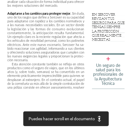
analizar
cada
situación
de
forma
individual
para
ofrecer
las
mejores
soluciones
del
mercado.
Sin
duda,
Adaptarse
a
los
cambios
para
proteger
mejor.
EN
SERCOVER
uno
de
los
rasgos
que
define
a
Sercover
es
su
capacidad
REVISAN
TUS
para
adaptarse
con
rapidez
a
los
cambios
normativos
y
SEGUROS
PARA
QUE
a
las
nuevas
necesidades
sociales.
En
un
sector
donde
TENGAS
SIEMPRE
la
legislación
y
las
formas
de
consumo
evolucionan
LA
PROTECCIÓN
constantemente,
la
anticipación
resulta
fundamental.
QUE
REALMENTE
Un
ejemplo
claro
es
la
reciente
regulación
que
afecta
a
NECESITAS
los
vehículos
de
movilidad
personal,
como
los
patinetes
eléctricos.
Ante
este
nuevo
escenario,
Sercover
ha
sa-
bido
reaccionar
con
agilidad,
informando
a
sus
clientes
y
ofreciendo
soluciones
aseguradoras
que
cumplen
con
las
nuevas
exigencias
legales
y
proporcionan
la
protec-
ción
necesaria.
Esta
atención
constante
también
se
refleja
en
otros
Un
seguro
de
productos
como
el
seguro
de
viajes,
que
en
los
últimos
salud
para
los
años
(y,
sobre
todo,
semanas)
se
ha
convertido
en
un
profesionales
de
elemento
prácticamente
imprescindible
para
quienes
se
la
Arquitectura
desplazan
al
extranjero.
En
el
contexto
actual,
el
papel
Técnica
de
la
correduría
va
más
allá
de
la
simple
contratación
de
una
póliza:
consiste
en
ofrecer
asesoramiento,
resolver
dudas
con
rapidez
y
garantizar
que
cada
cliente
cuente
con
la
cobertura
adecuada
antes
de
iniciar
su
viaje.
Sercover
con-
Modernización
y
herramientas
digitales.
tinúa
evolucionando
para
adaptarse
a
las
nuevas
formas
de
relación
con
los
clientes.
Recientemente
la
correduría
ha
renovado
su
identidad
visual,
actualizando
su
logo-
tipo
para
alinearse
con
el
estilo
corporativo
de
Musaat
Puedes hacer scroll en el documento
y
reforzar
así
su
pertenencia
a
un
grupo
sólido
y
espe-
cializado
en
el
ámbito
asegurador.
Esta
modernización
también
se
refleja
en
su
en-