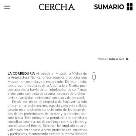
/
PROFESIÓN
Musaat
vinculada
a
Musaat,
la
Mutua
de
LA
CORREDURÍA
la
Arquitectura
Técnica,
ofrece
aquellos
productos
que
Musaat
no
comercializa
directamente.
De
este
modo,
todos
los
profesionales
de
la
Arquitectura
Técnica
pue-
den
acceder,
a
través
de
un
interlocutor
de
confianza,
a
una
gama
completa
de
seguros,
capaces
de
proteger
tanto
su
actividad
profesional
como
su
vida
personal.
Desde
sus
inicios,
el
propósito
de
Sercover
ha
sido
ofrecer
un
servicio
cercano,
especializado
y
de
calidad,
basado
en
el
profundo
conocimiento
de
las
necesida-
des
de
los
profesionales
del
sector
y
la
atención
per-
sonalizada.
Este
enfoque
ha
permitido
a
la
correduría
consolidar
una
relación
de
confianza
con
sus
clientes
y,
con
el
paso
del
tiempo,
Sercover
ha
ampliado
su
acti-
vidad
para
dar
servicio
a
otros
profesionales,
empresas
y
particulares,
manteniendo
siempre
la
misma
filosofía: