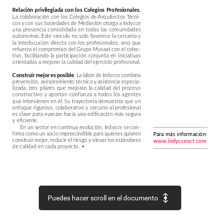
Relación
privilegiada
con
los
Colegios
Profesionales.
La
colaboración
con
los
Colegios
de
Arquitectos
Técni-
cos
y
con
sus
Sociedades
de
Mediación
otorga
a
Indycce
una
presencia
consolidada
en
todas
las
comunidades
autónomas.
Este
vínculo
no
solo
favorece
la
cercanía
y
la
interlocución
directa
con
los
profesionales,
sino
que
refuerza
el
compromiso
del
Grupo
Musaat
con
el
colec-
tivo,
facilitando
la
participación
conjunta
en
iniciativas
orientadas
a
mejorar
la
calidad
del
ejercicio
profesional.
La
labor
de
Indycce
combina
Construir
mejor
es
posible.
prevención,
asesoramiento
técnico
y
asistencia
especia-
lizada,
tres
pilares
que
mejoran
la
calidad
del
proceso
constructivo
y
aportan
confianza
a
todos
los
agentes
que
intervienen
en
él.
Su
trayectoria
demuestra
que
un
enfoque
riguroso,
colaborativo
y
cercano
al
profesional
es
clave
para
avanzar
hacia
una
edificación
más
segura
y
eficiente.
En
un
sector
en
continua
evolución,
Indycce
se
con-
firma
como
un
socio
imprescindible
para
quienes
quieren
Para
más
información:
construir
mejor,
reducir
el
riesgo
y
elevar
los
estándares
www.indycceoct.com
de
calidad
en
cada
proyecto.
•
Puedes hacer scroll en el documento