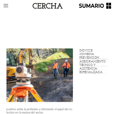
INDYCCE
COMBINA
PREVENCIÓN,
ASESORAMIENTO
TÉCNICO
Y
ASISTENCIA
ESPECIALIZADA
positivo
sobre
la
profesión
y
reforzando
el
papel
del
co-
lectivo
en
la
mejora
del
sector.