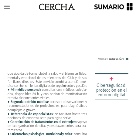
/
PROFESIÓN
Musaat
que
aborda
de
forma
global
la
salud
y
el
bienestar
físico,
mental
y
emocional
de
los
miembros
del
Club
y
de
sus
familiares
directos.
Este
servicio
combina
atención
mé-
Ciberseguridad:
dica
con
herramientas
digitales
de
seguimiento
y
gestión:
consultas
con
médicos
colegia-
protección
en
el
•
Mi
médico
personal:
dos,
disponibles
24
h,
y
con
opción
de
monitorización
entorno
digital
remota
de
constantes
vitales.
acceso
a
observaciones
y
•
Segunda
opinión
médica:
recomendaciones
de
profesionales
para
diagnósticos
complejos
o
graves.
se
facilitan
hasta
tres
•
Referencia
de
especialistas:
opciones
de
expertos
ante
patologías
serias.
apoyo
•
Coordinación
de
tratamientos
en
el
extranjero:
en
la
organización
de
citas
y
desplazamientos
para
tra-
tamientos.
consultas
•
Orientación
psicológica,
nutricional
y
física: