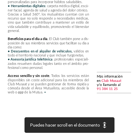
personalizadas
para
incorporar
hábitos
saludables.
carpeta
médica
digital,
escá-
•
Herramientas
digitales:
ner
facial,
agenda
de
salud
y
agenda
del
dolor
crónico.
Gracias
a
Salud
360º,
los
mutualistas
cuentan
con
un
recurso
que
no
solo
responde
a
necesidades
médicas,
sino
que
también
contribuye
a
mantener
un
estilo
de
vida
saludable
y
equilibrado,
promoviendo
el
bienestar
general.
El
Club
también
pone
a
dis-
Beneficios
para
el
día
a
día.
posición
de
sus
miembros
servicios
que
facilitan
su
día
a
día
como:
válidos
en
•
Descuentos
en
el
alquiler
de
vehículos,
todo
el
territorio
nacional
y
que
incluye
furgonetas.
profesionales
especiali-
•
Asesoría
jurídica
telefónica:
zados
resuelven
dudas
legales
tanto
en
el
ámbito
pro-
fesional
como
personal.
Todos
los
servicios
están
Acceso
sencillo
y
sin
coste.
Más
información
disponibles
sin
coste
adicional
para
los
miembros
del
en
Club
Musaat
Club
Musaat
y
se
pueden
gestionar
de
forma
rápida
y
y/o
llamando
al
cómoda
desde
el
Área
Mutualista,
accesible
desde
la
91
384
11
25
web
o
de
la
Mutua.
•
app
Puedes hacer scroll en el documento