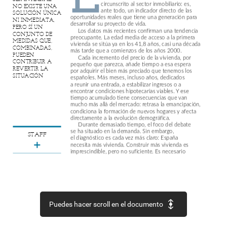
circunscrito
al
sector
inmobiliario:
es,
NO
EXISTE
UNA
ante
todo,
un
indicador
directo
de
las
SOLUCIÓN
ÚNICA
oportunidades
reales
que
tiene
una
generación
para
NI
INMEDIATA,
desarrollar
su
proyecto
de
vida.
PERO
SÍ
UN
Los
datos
más
recientes
confirman
una
tendencia
CONJUNTO
DE
preocupante.
La
edad
media
de
acceso
a
la
primera
MEDIDAS
QUE,
vivienda
se
sitúa
ya
en
los
41,8
años,
casi
una
década
COMBINADAS,
más
tarde
que
a
comienzos
de
los
años
2000.
PUEDEN
Cada
incremento
del
precio
de
la
vivienda,
por
CONTRIBUIR
A
pequeño
que
parezca,
añade
tiempo
a
esa
espera
REVERTIR
LA
por
adquirir
el
bien
más
preciado
que
tenemos
los
SITUACIÓN
españoles.
Más
meses,
incluso
años,
dedicados
a
reunir
una
entrada,
a
estabilizar
ingresos
o
a
encontrar
condiciones
hipotecarias
viables.
Y
ese
tiempo
acumulado
tiene
consecuencias
que
van
mucho
más
allá
del
mercado:
retrasa
la
emancipación,
condiciona
la
formación
de
nuevos
hogares
y
afecta
directamente
a
la
evolución
demográfica.
Durante
demasiado
tiempo,
el
foco
del
debate
se
ha
situado
en
la
demanda.
Sin
embargo,
STAFF
el
diagnóstico
es
cada
vez
más
claro:
España
necesita
más
vivienda.
Construir
más
vivienda
es
imprescindible,
pero
no
suficiente.
Es
necesario
hacerlo
mejor,
con
mayor
eficiencia
y
con
una
planificación
que
tenga
en
cuenta
tanto
la
evolución
de
la
sociedad
como
las
condiciones
de
habitabilidad.
Agilizar
los
procesos
administrativos,
activar
suelo
disponible
y
apostar
por
la
industrialización
de
la
construcción
son
elementos
clave
para
avanzar
en
esa
dirección.
Puedes hacer scroll en el documento
Al
mismo
tiempo,
estamos
asistiendo
a
una
transformación
profunda
en
la
forma
de
habitar.
Los
hogares
son
cada
vez
más
pequeños
y
diversos,
pero
la
respuesta
del
mercado
no
siempre
responde
a
la