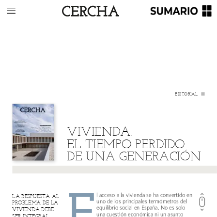
EDITORIAL
VIVIENDA:
EL
TIEMPO
PERDIDO
DE
UNA
GENERACIÓN
E
l
acceso
a
la
vivienda
se
ha
convertido
en
LA
RESPUESTA
AL
uno
de
los
principales
termómetros
del
PROBLEMA
DE
LA
equilibrio
social
en
España.
No
es
solo
VIVIENDA
DEBE
una
cuestión
económica
ni
un
asunto
SER
INTEGRAL.