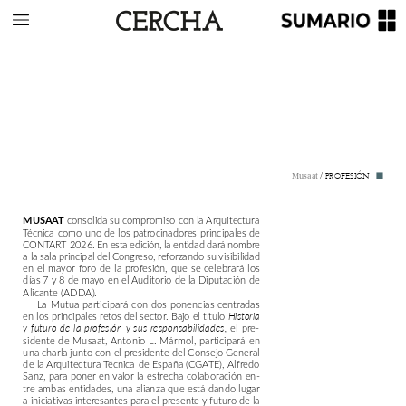
/
PROFESIÓN
Musaat
consolida
su
compromiso
con
la
Arquitectura
MUSAAT
Técnica
como
uno
de
los
patrocinadores
principales
de
CONTART
2026.
En
esta
edición,
la
entidad
dará
nombre
a
la
sala
principal
del
Congreso,
reforzando
su
visibilidad
en
el
mayor
foro
de
la
profesión,
que
se
celebrará
los
días
7
y
8
de
mayo
en
el
Auditorio
de
la
Diputación
de
Alicante
(ADDA).
La
Mutua
participará
con
dos
ponencias
centradas
en
los
principales
retos
del
sector.
Bajo
el
título
Historia
el
pre-
y
futuro
de
la
profesión
y
sus
responsabilidades,
sidente
de
Musaat,
Antonio
L.
Mármol,
participará
en
una
charla
junto
con
el
presidente
del
Consejo
General
de
la
Arquitectura
Técnica
de
España
(CGATE),
Alfredo
Sanz,
para
poner
en
valor
la
estrecha
colaboración
en-
tre
ambas
entidades,
una
alianza
que
está
dando
lugar
a
iniciativas
interesantes
para
el
presente
y
futuro
de
la