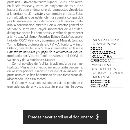
profesión.
Esta
charla
tendrá
lugar
el
jueves,
7
de
mayo,
en
la
sala
Musaat
y,
entre
los
proyectos
de
los
que
se
hablará,
figuran
el
desarrollo
de
propuestas
vinculadas
a
la
prefabricación
y
su
montaje
en
obra.
Estas
offsite
son
iniciativas
que
evidencian
la
apuesta
compartida
por
la
innovación,
la
modernización
y
la
mejora
conti-
nua.
A
continuación,
Vicente
García,
director
general
de
Musaat,
y
Bartolomé
Mayol,
subdirector
de
la
entidad,
dialogarán
sobre
los
beneficios
y
el
valor
de
pertenecer
a
la
Mutua.
Asimismo,
Federico
Esteve
Castañer,
secre-
PARA
FACILITAR
tario
del
COAT
Valencia
y
consejero
de
Musaat;
Santiago
Tormo
Esteve,
profesor
de
la
UPV;
y
Antonio
L.
Mármol
LA
ASISTENCIA
Ortuño,
presidente
de
la
Mutua,
intervendrán
en
la
mesa
DE
LOS
Catástrofes
naturales
y
el
papel
de
la
Arquitectura
Técnica,
MUTUALISTAS,
moderada
por
Vicente
Terol,
presidente
del
COAT
de
MUSAAT
HA
Valencia
y
de
la
Fundación
Musaat.
OFRECIDO
UN
Con
el
objetivo
de
facilitar
la
asistencia
de
sus
mu-
IMPORTANTE
tualistas,
Musaat
ha
ofrecido
un
importante
descuento
DESCUENTO
EN
en
las
inscripciones.
Gracias
a
esta
iniciativa,
más
de
350
LAS
INSCRIPCIONES
profesionales
se
han
beneficiado
de
una
tarifa
reducida,
PARA
ESTA
alcanzando
una
cifra
récord.
EDICIÓN
DE
El
Grupo
Musaat
contará
con
un
estand
propio
en
el
CONTART
que,
además
de
la
Mutua,
estarán
presentes
Sercover,
Puedes hacer scroll en el documento