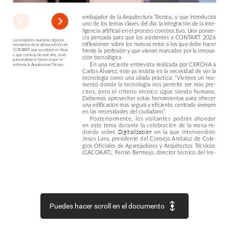
embajador
de
la
Arquitectura
Técnica,
y
que
introducirá
uno
de
los
temas
claves
del
día:
la
integración
de
la
inte-
ligencia
artificial
en
el
proceso
constructivo.
Una
ponen-
cia
pensada
para
que
los
asistentes
a
CONTART
2026
Las
imágenes
muestran
algunos
reflexionen
sobre
los
nuevos
retos
a
los
que
debe
hacer
momentos
de
la
última
edición
de
frente
la
profesión
y
que
vienen
marcados
por
la
innova-
CONTART
que
se
celebró
en
Ibiza
y
que,
como
la
de
este
año,
sirvió
ción
tecnológica.
para
analizar
el
futuro
al
que
se
En
una
reciente
entrevista
realizada
por
CERCHA
a
enfrenta
la
Arquitectura
Técnica.
Carlos
Álvarez,
este
ya
insistía
en
la
necesidad
de
ver
la
tecnología
como
una
aliada
práctica:
“Vivimos
un
mo-
mento
donde
la
tecnología
nos
permite
ser
más
pre-
cisos,
pero
el
criterio
técnico
sigue
siendo
humano.
Debemos
aprovechar
estas
herramientas
para
ofrecer
una
edificación
más
segura
y
eficiente,
centrada
siempre
en
las
necesidades
del
ciudadano”.
Posteriormente,
los
visitantes
podrán
ahondar
en
este
tema
durante
la
celebración
de
la
mesa
re-
donda
sobre
en
la
que
intervendrán
Digitalización
Jesús
Lara,
presidente
del
Consejo
Andaluz
de
Cole-
gios
Oficiales
de
Aparejadores
y
Arquitectos
Técnicos
(CACOAAT),
Ferrán
Bermejo,
director
técnico
del
Ins-
Puedes hacer scroll en el documento