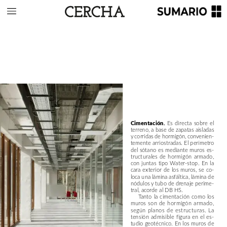
Cimentación.
Es
directa
sobre
el
terreno,
a
base
de
zapatas
aisladas
y
corridas
de
hormigón,
convenien-
temente
arriostradas.
El
perímetro
del
sótano
es
mediante
muros
es-
tructurales
de
hormigón
armado,
con
juntas
tipo
Water-stop.
En
la
cara
exterior
de
los
muros,
se
co-
loca
una
lámina
asfáltica,
lámina
de
nódulos
y
tubo
de
drenaje
perime-
tral,
acorde
al
DB
HS.
Tanto
la
cimentación
como
los
muros
son
de
hormigón
armado,
según
planos
de
estructuras.
La
tensión
admisible
figura
en
el
es-
tudio
geotécnico.
En
los
muros
de