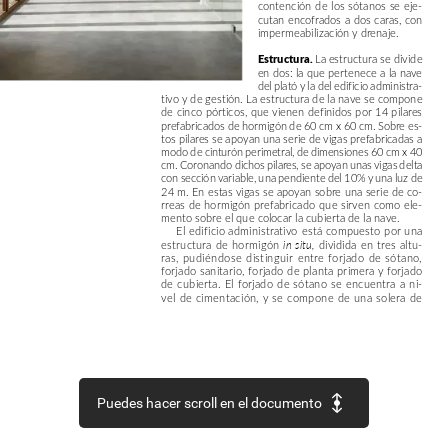
contención
de
los
sótanos
se
eje-
cutan
encofrados
a
dos
caras,
con
impermeabilización
y
drenaje.
Estructura.
La
estructura
se
divide
en
dos:
la
que
pertenece
a
la
nave
del
plató
y
la
del
edificio
administra-
tivo
y
de
gestión.
La
estructura
de
la
nave
se
compone
de
cinco
pórticos,
que
vienen
definidos
por
14
pilares
prefabricados
de
hormigón
de
60
cm
x
60
cm.
Sobre
es-
tos
pilares
se
apoyan
una
serie
de
vigas
prefabricadas
a
modo
de
cinturón
perimetral,
de
dimensiones
60
cm
x
40
cm.
Coronando
dichos
pilares,
se
apoyan
unas
vigas
delta
con
sección
variable,
una
pendiente
del
10%
y
una
luz
de
24
m.
En
estas
vigas
se
apoyan
sobre
una
serie
de
co-
rreas
de
hormigón
prefabricado
que
sirven
como
ele-
mento
sobre
el
que
colocar
la
cubierta
de
la
nave.
El
edificio
administrativo
está
compuesto
por
una
estructura
de
hormigón
dividida
en
tres
altu-
in
situ,
ras,
pudiéndose
distinguir
entre
forjado
de
sótano,
forjado
sanitario,
forjado
de
planta
primera
y
forjado
de
cubierta.
El
forjado
de
sótano
se
encuentra
a
ni-
vel
de
cimentación,
y
se
compone
de
una
solera
de
Puedes hacer scroll en el documento