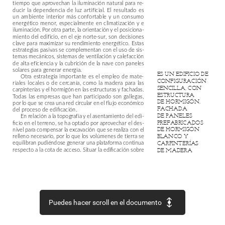
tiempo
que
aprovechan
la
iluminación
natural
para
re-
ducir
la
dependencia
de
luz
artificial.
El
resultado
es
un
ambiente
interior
más
confortable
y
un
consumo
energético
menor,
especialmente
en
climatización
y
e
iluminación.
Por
otra
parte,
la
orientación
y
el
posiciona-
miento
del
edificio,
en
el
eje
norte-sur,
son
decisiones
clave
para
maximizar
su
rendimiento
energético.
Estas
estrategias
pasivas
se
complementan
con
el
uso
de
sis-
temas
mecánicos,
sistemas
de
ventilación
y
calefacción
de
alta
eficiencia
y
la
cubrición
de
la
nave
con
paneles
solares
para
generar
energía.
ES
UN
EDIFICIO
DE
Otra
estrategia
importante
es
el
empleo
de
mate-
CONFIGURACIÓN
riales
locales
o
de
cercanía,
como
la
madera
para
las
SENCILLA,
CON
carpinterías
y
el
hormigón
en
las
estructuras
y
fachadas.
ESTRUCTURA
Todas
las
empresas
que
han
participado
son
gallegas,
DE
HORMIGÓN,
por
lo
que
se
crea
una
red
circular
en
el
flujo
económico
FACHADA
del
proceso
de
edificación.
DE
PANELES
En
relación
a
la
topografía
y
el
asentamiento
del
edi-
ficio
en
el
terreno,
se
ha
optado
por
aprovechar
el
des-
PREFABRICADOS
nivel
para
compensar
la
excavación
que
se
realiza
con
el
DE
HORMIGÓN
relleno
necesario,
por
lo
que
los
volúmenes
de
tierra
se
BLANCO
Y
equilibran
pudiéndose
generar
una
plataforma
continua
CARPINTERÍAS
respecto
a
la
cota
de
acceso.
Situar
la
edificación
sobre
DE
MADERA
Puedes hacer scroll en el documento