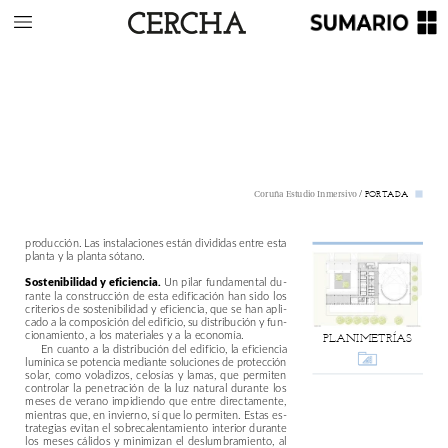
/
PORTADA
Coruña
Estudio
Inmersivo
producción.
Las
instalaciones
están
divididas
entre
esta
planta
y
la
planta
sótano.
Sostenibilidad
y
eficiencia.
Un
pilar
fundamental
du-
rante
la
construcción
de
esta
edificación
han
sido
los
criterios
de
sostenibilidad
y
eficiencia,
que
se
han
apli-
cado
a
la
composición
del
edificio,
su
distribución
y
fun-
cionamiento,
a
los
materiales
y
a
la
economía.
PLANIMETRÍAS
En
cuanto
a
la
distribución
del
edificio,
la
eficiencia
lumínica
se
potencia
mediante
soluciones
de
protección
solar,
como
voladizos,
celosías
y
lamas,
que
permiten
controlar
la
penetración
de
la
luz
natural
durante
los
meses
de
verano
impidiendo
que
entre
directamente,
mientras
que,
en
invierno,
sí
que
lo
permiten.
Estas
es-
trategias
evitan
el
sobrecalentamiento
interior
durante
los
meses
cálidos
y
minimizan
el
deslumbramiento,
al