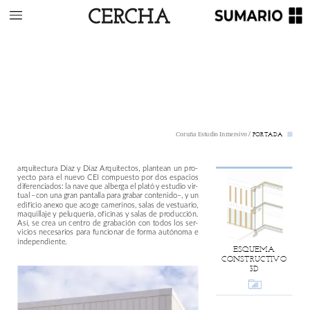
/
PORTADA
Coruña
Estudio
Inmersivo
arquitectura
Díaz
y
Díaz
Arquitectos,
plantean
un
pro-
yecto
para
el
nuevo
CEI
compuesto
por
dos
espacios
diferenciados:
la
nave
que
alberga
el
plató
y
estudio
vir-
tual
–con
una
gran
pantalla
para
grabar
contenido–,
y
un
edificio
anexo
que
acoge
camerinos,
salas
de
vestuario,
maquillaje
y
peluquería,
oficinas
y
salas
de
producción.
Así,
se
crea
un
centro
de
grabación
con
todos
los
ser-
vicios
necesarios
para
funcionar
de
forma
autónoma
e
independiente.
ESQUEMA
CONSTRUCTIVO
3D