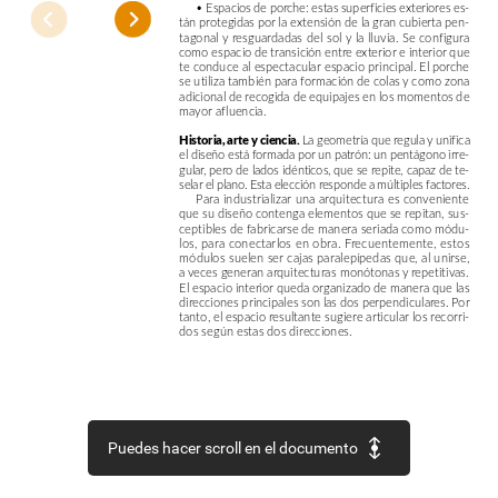
•
Espacios
de
porche:
estas
superficies
exteriores
es-
tán
protegidas
por
la
extensión
de
la
gran
cubierta
pen-
tagonal
y
resguardadas
del
sol
y
la
lluvia.
Se
configura
como
espacio
de
transición
entre
exterior
e
interior
que
te
conduce
al
espectacular
espacio
principal.
El
porche
se
utiliza
también
para
formación
de
colas
y
como
zona
adicional
de
recogida
de
equipajes
en
los
momentos
de
mayor
afluencia.
Historia,
arte
y
ciencia.
La
geometría
que
regula
y
unifica
el
diseño
está
formada
por
un
patrón:
un
pentágono
irre-
gular,
pero
de
lados
idénticos,
que
se
repite,
capaz
de
te-
selar
el
plano.
Esta
elección
responde
a
múltiples
factores.
Para
industrializar
una
arquitectura
es
conveniente
que
su
diseño
contenga
elementos
que
se
repitan,
sus-
ceptibles
de
fabricarse
de
manera
seriada
como
módu-
los,
para
conectarlos
en
obra.
Frecuentemente,
estos
módulos
suelen
ser
cajas
paralepípedas
que,
al
unirse,
a
veces
generan
arquitecturas
monótonas
y
repetitivas.
El
espacio
interior
queda
organizado
de
manera
que
las
direcciones
principales
son
las
dos
perpendiculares.
Por
tanto,
el
espacio
resultante
sugiere
articular
los
recorri-
dos
según
estas
dos
direcciones.
Puedes hacer scroll en el documento