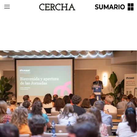
gunda
mano.
El
informe
identifica
este
momento
como
una
oportunidad
estratégica
para
impulsar
la
rehabili-
tación
energética,
pero
advierte
de
que
actualmente
se
está
desaprovechando.
El
50%
de
los
compradores
desconoce
el
estado
real
del
inmueble
y
de
sus
insta-
laciones,
y
solo
un
10%
de
los
propietarios
afirma
ser
consciente
del
estado
técnico
de
la
vivienda
adquirida.
“Sabemos
más
de
una
batidora
que
de
la
vivienda
que
se
compra”,
expresó
López-Asiain,
que
matizó
que
en
los
pisos
de
obra
nueva
sí
se
garantizan
estándares
“muy
elevados”
de
calidad,
pero
recordó
que
el
60%
del
parque
es
anterior
a
los
años
ochenta
y
presenta
deficiencias
en
sus
instalaciones,
lo
que
se
convierte
en
toda
una
“hipoteca
energética”.
Precisamente
uno
de
los
datos
más
relevantes
del
informe
es
que
el
60%
de
las
viviendas
rehabilitadas
necesitaban
actualizar
su
instalación
eléctrica,
según
el
criterio
de
los
profesionales.
Sin
embargo,
solo
uno
de
cada
tres
propietarios
muestra
disposición
a
invertir
en
esta
actuación.
Esta
falta
de
disposición
provoca
que
en
torno
al
40%
de
las
intervenciones
necesarias
sobre
la
instalación
eléctrica
se
pospongan
o
se
limiten
a
lo
estrictamente
imprescindible.
Ante
esta
situación,
el
CGATE
propone
exigir
un
in-
forme
técnico
independiente
en
las
operaciones
de
com-
praventa,
e
incluso
de
alquiler,
que
detalle
el
estado
del
inmueble
y
de
sus
instalaciones.
Esta
medida
permitiría
proteger
al
comprador,
fomentar
decisiones
informadas,
ajustar
el
precio
a
la
realidad
del
inmueble
y
facilitar
la
planificación
de
actuaciones
futuras.
El
estudio
también
analiza
el
papel
de
las
ayudas
pú-
blicas
y
concluye
que
su
impacto
es
limitado.
Menos
del
10%
de
los
propietarios
que
rehabilitan
solicitan
ayudas,
y
cerca
del
38%
de
quienes
se
habían
planteado
hacerlo