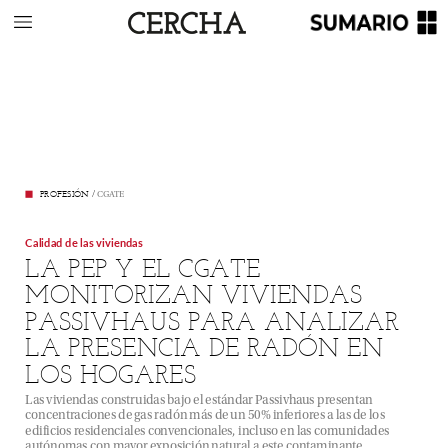
contribuir
de
forma
decisiva
a
la
modernización
de
los
procesos
de
control,
a
la
agilización
administrativa
y
a
la
mejora
de
la
calidad
del
entorno
construido
en
toda
Europa.
Licencias
más
eficientes,
edificios
más
sosteni-
bles
y
procedimientos
plenamente
digitalizados
forman
parte
de
una
misma
hoja
de
ruta
en
la
que
la
coopera-
ción
internacional
resulta
imprescindible.
El
objetivo
último
del
CGATE
es
claro:
reforzar
el
pa-
pel
de
la
Arquitectura
Técnica
como
agente
clave
en
la
transformación
del
sector,
capaz
de
aportar
soluciones
técnicas
rigurosas,
alineadas
con
la
normativa
europea
y
centradas
en
las
necesidades
reales
de
la
ciudadanía.
•
PROFESIÓN
/
CGATE
Calidad
de
las
viviendas
LA
PEP
Y
EL
CGATE
MONITORIZAN
VIVIENDAS
PASSIVHAUS
PARA
ANALIZAR
LA
PRESENCIA
DE
RADÓN
EN
LOS
HOGARES
Las
viviendas
construidas
bajo
el
estándar
Passivhaus
presentan
concentraciones
de
gas
radón
más
de
un
50%
inferiores
a
las
de
los
edificios
residenciales
convencionales,
incluso
en
las
comunidades
autónomas
con
mayor
exposición
natural
a
este
contaminante.