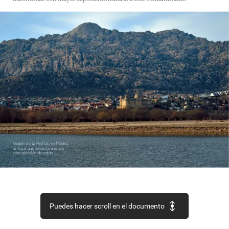
Imagen
de
La
Pedriza,
en
Madrid,
un
lugar
que
presenta
una
alta
concentración
de
radón.
Puedes hacer scroll en el documento