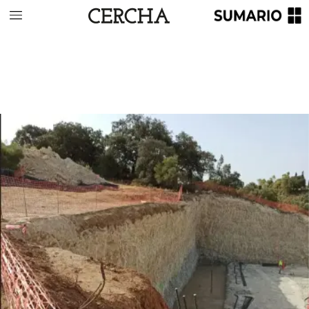
PORTADA
/
LA
Almazara