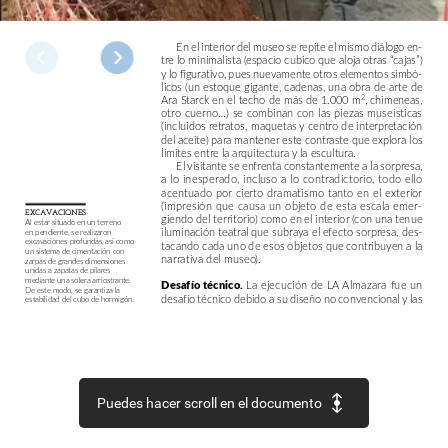
En
el
interior
del
museo
se
repite
el
mismo
diálogo
en-
tre
lo
minimalista
(espacio
cubico
que
aloja
otras
“cajas”)
y
lo
figurativo,
pues
nuevamente
otros
elementos
simbó-
licos
(un
estoque
gigante,
cadenas,
una
obra
de
arte
de
Ara
Starck
en
el
techo
de
más
de
1.000
m
,
chimeneas,
2
otro
cuerno…)
se
combinan
con
las
piezas
museísticas
(incluidos
retratos,
maquetas
y
centro
de
interpretación
del
aceite)
para
mantener
este
contraste
que
explora
los
límites
entre
la
arquitectura
y
la
escultura.
El
visitante
se
enfrenta
constantemente
a
la
sorpresa,
a
lo
inesperado,
incluso
a
lo
contradictorio,
todo
ello
acentuado
por
cierto
dramatismo
tanto
en
el
exterior
(impresión
que
causa
un
objeto
de
esta
escala
emer-
EXCAVACIONES
giendo
del
territorio)
como
en
el
interior
(con
una
tenue
Al
estar
situado
en
un
terreno
iluminación
teatral
que
subraya
el
efecto
sorpresa,
des-
en
pendiente,
se
realizaron
excavaciones
profundas,
así
como
tacando
cada
uno
de
esos
objetos
que
contribuyen
a
la
un
sistema
de
cimentación
con
narrativa
del
museo).
zarpas
de
grandes
dimensiones
unidas
a
zapatas
de
pilares
mediante
una
solera
arriostrante.
Desafío
técnico.
La
ejecución
de
LA
Almazara
fue
un
De
este
modo,
se
garantiza
la
desafío
técnico
debido
a
su
diseño
no
convencional
y
las
estabilidad
del
cubo
de
hormigón.
Puedes hacer scroll en el documento