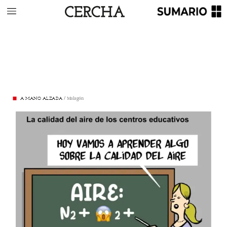
A
MANO
ALZADA
/
Malagón