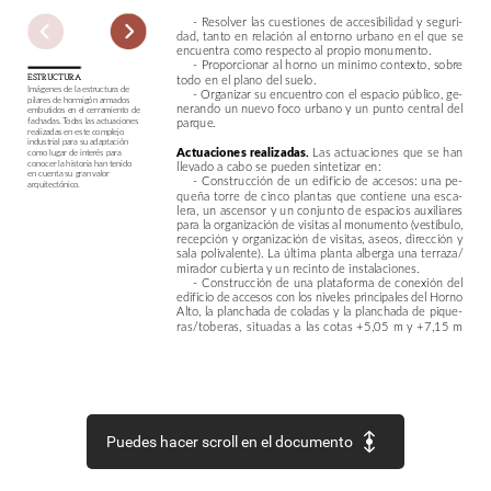
-
Resolver
las
cuestiones
de
accesibilidad
y
seguri-
dad,
tanto
en
relación
al
entorno
urbano
en
el
que
se
encuentra
como
respecto
al
propio
monumento.
-
Proporcionar
al
horno
un
mínimo
contexto,
sobre
todo
en
el
plano
del
suelo.
ESTRUCTURA
Imágenes
de
la
estructura
de
-
Organizar
su
encuentro
con
el
espacio
público,
ge-
pilares
de
hormigón
armados
nerando
un
nuevo
foco
urbano
y
un
punto
central
del
embutidos
en
el
cerramiento
de
parque.
fachadas.
Todas
las
actuaciones
realizadas
en
este
complejo
industrial
para
su
adaptación
Actuaciones
realizadas.
Las
actuaciones
que
se
han
como
lugar
de
interés
para
conocer
la
historia
han
tenido
llevado
a
cabo
se
pueden
sintetizar
en:
en
cuenta
su
gran
valor
-
Construcción
de
un
edificio
de
accesos:
una
pe-
arquitectónico.
queña
torre
de
cinco
plantas
que
contiene
una
esca-
lera,
un
ascensor
y
un
conjunto
de
espacios
auxiliares
para
la
organización
de
visitas
al
monumento
(vestíbulo,
recepción
y
organización
de
visitas,
aseos,
dirección
y
sala
polivalente).
La
última
planta
alberga
una
terraza/
mirador
cubierta
y
un
recinto
de
instalaciones.
-
Construcción
de
una
plataforma
de
conexión
del
edificio
de
accesos
con
los
niveles
principales
del
Horno
Alto,
la
planchada
de
coladas
y
la
planchada
de
pique-
ras/toberas,
situadas
a
las
cotas
+5,05
m
y
+7,15
m
Puedes hacer scroll en el documento