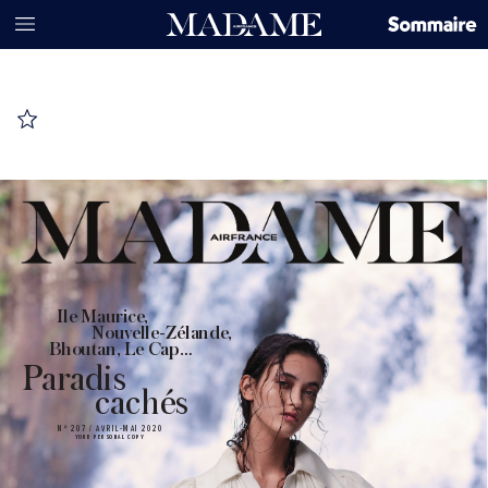
  Ile Maurice
, 
N
ouv
elle-
Zélande, 
Bhoutan, Le Cap… 
P
ar adis
cachés
Nº 207 / AVRIL
-
MAI 2020
YOUR P
ER
SO
NA
L C
OPY