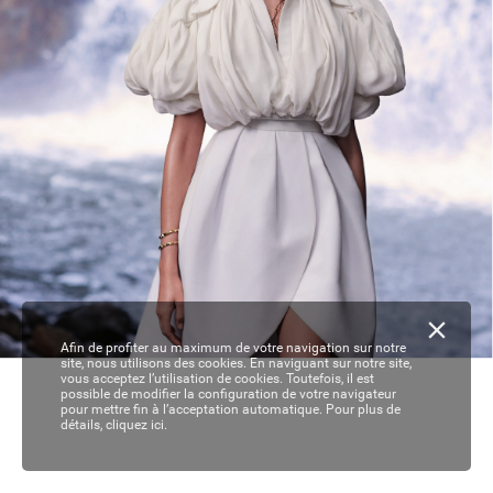
Afin de profiter au maximum de votre navigation sur notre
site, nous utilisons des cookies. En naviguant sur notre site,
vous acceptez l’utilisation de cookies. Toutefois, il est
F207_COVER-W.indd   Toutes les pages
16/03/2020   15:00
possible de modifier la configuration de votre navigateur
AFMAD207_001.404225_AFMAD207.650621.pgs  16.03.2020  15:00    PS00 - HR  208.0x275.0mm  
YELLOW
MAGENTA
CYAN
pour mettre fin à l’acceptation automatique. Pour plus de
détails,
cliquez ici.