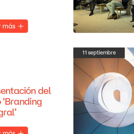
r
más
11
septiembre
sentación
del
o
‘Branding
gral’
r
más