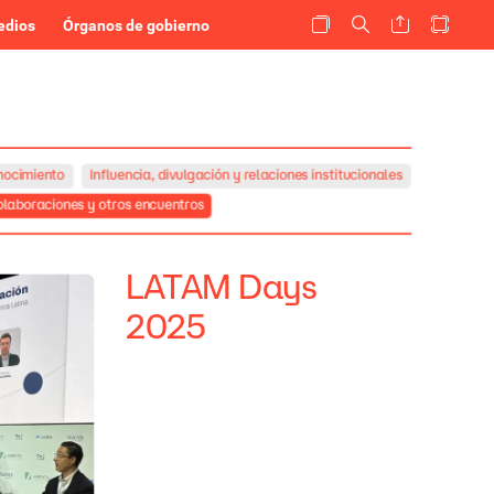
edios
Órganos de gobierno
nocimiento
Influencia,
divulgación
y
relaciones
institucionales
laboraciones
y
otros
encuentros
LATAM
Days
2025