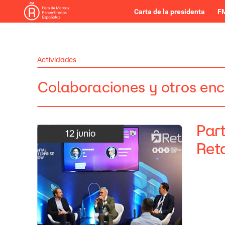
Carta de la presidenta
FM
Actividades
Colaboraciones
y
otros
enc
Part
12
junio
Reta