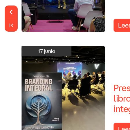
Lee
17
junio
Pre
libr
inte
Lee