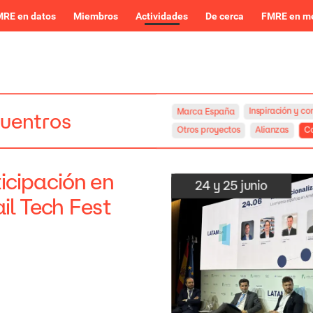
RE en datos
Miembros
Actividades
De cerca
FMRE en m
Inspiración
y
co
Marca
España
uentros
Otros
proyectos
Alianzas
Co
icipación
en
24
y
25
junio
il
Tech
Fest