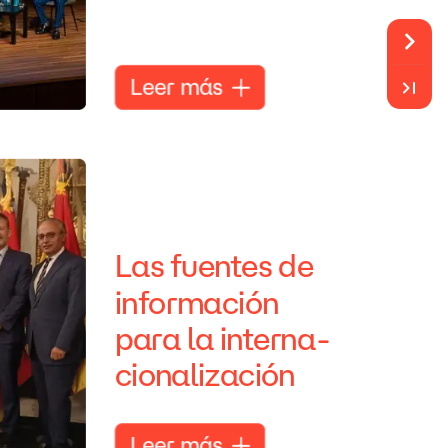
Leer
más
Las
fuentes
de
información
para
la
interna-
cionalización
Leer
más