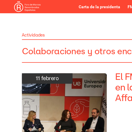
Carta de la presidenta
FM
Actividades
Colaboraciones
y
otros
enc
El
F
11
febrero
en
l
Affa