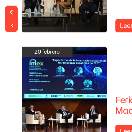
Lee
20
febrero
Feri
Mad
Lee