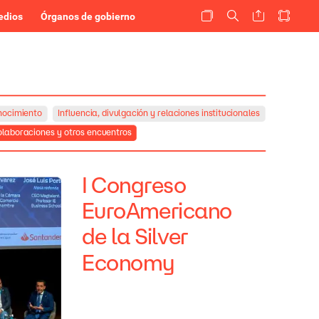
edios
Órganos de gobierno
nocimiento
Influencia,
divulgación
y
relaciones
institucionales
laboraciones
y
otros
encuentros
I
Congreso
EuroAmericano
de
la
Silver
Economy