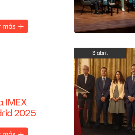
r
más
3
abril
a
IMEX
rid
2025
r
más