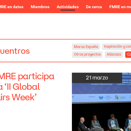
RE en datos
Miembros
Actividades
De cerca
FMRE en m
Inspiración
y
co
Marca
España
uentros
Otros
proyectos
Alianzas
Co
MRE
participa
21
marzo
a
‘II
Global
irs
Week’