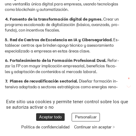
una
ventanilla
única
digital
para
empresas,
usando
tecnologías
como
blockchain
y
automatización.
4.
Fomento
de
la
transformación
digital
de
pymes.
Crear
un
programa
escalonado
de
digitalización
(básica,
avanzada,
pro-
funda),
con
incentivos
fiscales.
5.
Red
de
Centros
de
Excelencia
en
IA
y
Ciberseguridad.
Es-
tablecer
centros
que
brinden
apoyo
técnico
y
asesoramiento
especializado
a
empresas
en
estas
áreas
clave.
6.
Fortalecimiento
de
la
Formación
Profesional
Dual.
Refor-
zar
la
FP
con
mayor
implicación
empresarial,
beneficios
fisca-
les
y
adaptación
de
contenidos
al
mercado
laboral.
7.
Planes
de
recualificación
sectorial.
Diseñar
formación
in-
tensiva
adaptada
a
sectores
estratégicos
como
energías
reno-
vables
o
biotecnología.
Este sitio usa cookies y permite tener control sobre los que
8.
Atracción
de
talento
internacional.
Agilizar
procesos
de
se autoriza activar o no
visado
y
crear
programas
específicos
(ej.
visa
tecnológica)
para
atraer
perfiles
cualificados.
Aceptar todo
Personalizar
9.
Apoyo
a
la
inversión
en
innovación
y
activos
intangibles.
Política de confidencialidad
Continuar sin aceptar >
Desarrollar
productos
financieros
adecuados
y
facilitar
el
ac-
ceso
a
fondos
europeos
mediante
asesoramiento
centralizado.