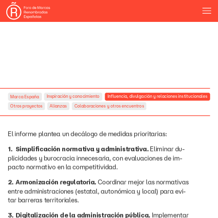
Inspiración
y
conocimiento
Influencia,
divulgación
y
relaciones
institucionales
Marca
España
Otros
proyectos
Alianzas
Colaboraciones
y
otros
encuentros
El
informe
plantea
un
decálogo
de
medidas
prioritarias:
1.
Simplificación
normativa
y
administrativa.
Eliminar
du-
plicidades
y
burocracia
innecesaria,
con
evaluaciones
de
im-
pacto
normativo
en
la
competitividad.
2.
Armonización
regulatoria.
Coordinar
mejor
las
normativas
entre
administraciones
(estatal,
autonómica
y
local)
para
evi-
tar
barreras
territoriales.
3.
Digitalización
de
la
administración
pública.
Implementar