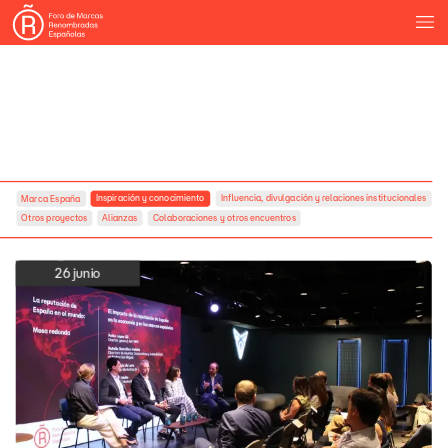
Inspiración
y
conocimiento
Influencia,
divulgación
y
relaciones
institucionales
Marca
España
Otros
proyectos
Alianzas
Colaboraciones
y
otros
encuentros
26
junio