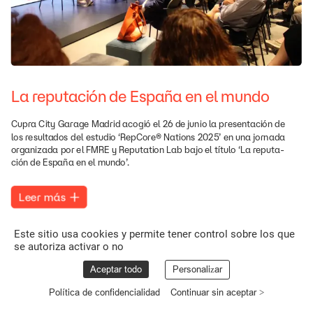
La
reputación
de
España
en
el
mundo
Cupra
City
Garage
Madrid
acogió
el
26
de
junio
la
presentación
de
los
resultados
del
estudio
‘RepCore®
Nations
2025’
en
una
jornada
organizada
por
el
FMRE
y
Reputation
Lab
bajo
el
título
‘La
reputa-
ción
de
España
en
el
mundo’.
Leer
más
Este sitio usa cookies y permite tener control sobre los que
se autoriza activar o no
Aceptar todo
Personalizar
Política de confidencialidad
Continuar sin aceptar >