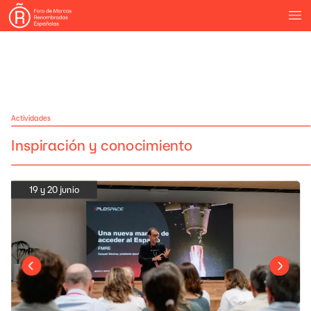
Actividades
Inspiración
y
conocimiento
19
y
20
junio