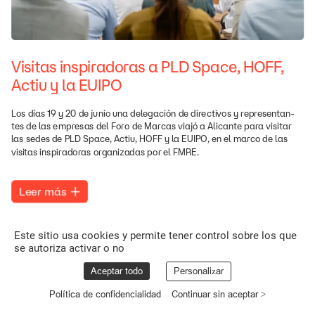
Visitas
inspiradoras
a
PLD
Space,
HOFF,
Actiu
y
la
EUIPO
Los
días
19
y
20
de
junio
una
delegación
de
directivos
y
representan-
tes
de
las
empresas
del
Foro
de
Marcas
viajó
a
Alicante
para
visitar
las
sedes
de
PLD
Space,
Actiu,
HOFF
y
la
EUIPO,
en
el
marco
de
las
visitas
inspiradoras
organizadas
por
el
FMRE.
Leer
más
Este sitio usa cookies y permite tener control sobre los que
se autoriza activar o no
Aceptar todo
Personalizar
Política de confidencialidad
Continuar sin aceptar >