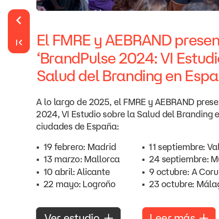
El
FMRE
y
AEBRAND
prese
‘BrandPulse
2024:
VI
Estudi
Salud
del
Branding
en
Espa
A
lo
largo
de
2025,
el
FMRE
y
AEBRAND
prese
2024,
VI
Estudio
sobre
la
Salud
del
Branding
ciudades
de
España:
•
19
febrero:
Madrid
•
11
septiembre:
Va
•
13
marzo:
Mallorca
•
24
septiembre:
M
•
10
abril:
Alicante
•
9
octubre:
A
Coru
•
22
mayo:
Logroño
•
23
octubre:
Mála
Leer
más
Ver
estudio