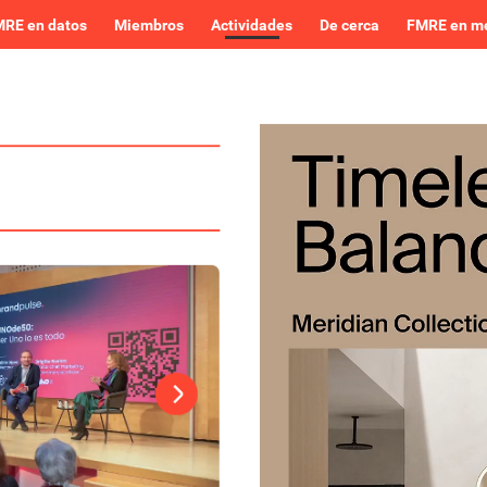
RE en datos
Miembros
Actividades
De cerca
FMRE en m