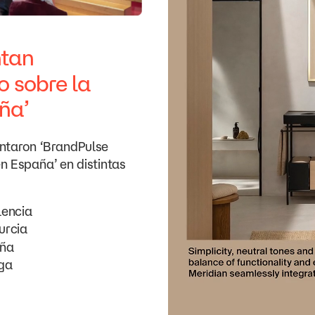
ntan
o
sobre
la
ña’
ntaron
‘BrandPulse
en
España’
en
distintas
lencia
urcia
ña
ga