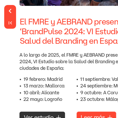
El
FMRE
y
AEBRAND
prese
‘BrandPulse
2024:
VI
Estudi
Salud
del
Branding
en
Espa
A
lo
largo
de
2025,
el
FMRE
y
AEBRAND
prese
2024,
VI
Estudio
sobre
la
Salud
del
Branding
ciudades
de
España:
•
19
febrero:
Madrid
•
11
septiembre:
Va
•
13
marzo:
Mallorca
•
24
septiembre:
M
•
10
abril:
Alicante
•
9
octubre:
A
Coru
•
22
mayo:
Logroño
•
23
octubre:
Mála
Leer
más
Ver
estudio