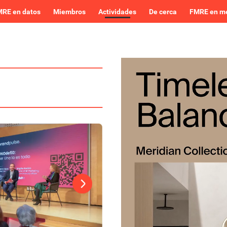
RE en datos
Miembros
Actividades
De cerca
FMRE en m