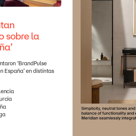
ntan
o
sobre
la
ña’
ntaron
‘BrandPulse
en
España’
en
distintas
lencia
urcia
ña
ga