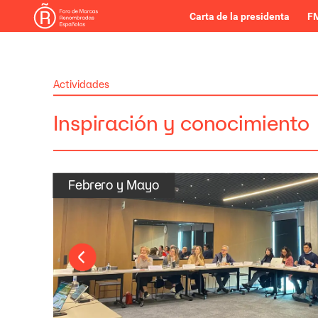
Carta de la presidenta
FM
Actividades
Inspiración
y
conocimiento
Febrero
y
Mayo