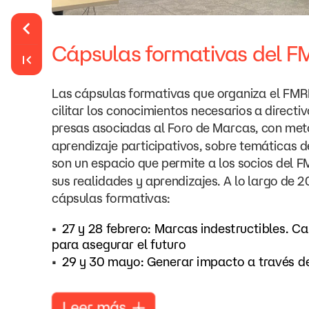
Cápsulas
formativas
del
F
Las
cápsulas
formativas
que
organiza
el
FMR
cilitar
los
conocimientos
necesarios
a
directiv
presas
asociadas
al
Foro
de
Marcas,
con
met
aprendizaje
participativos,
sobre
temáticas
d
son
un
espacio
que
permite
a
los
socios
del
F
sus
realidades
y
aprendizajes.
A
lo
largo
de
2
cápsulas
formativas:
•
27
y
28
febrero:
Marcas
indestructibles.
Ca
para
asegurar
el
futuro
•
29
y
30
mayo:
Generar
impacto
a
través
d
Leer
más