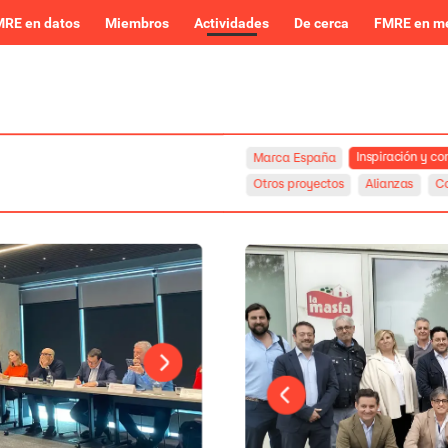
RE en datos
Miembros
Actividades
De cerca
FMRE en m
Inspiración
y
co
Marca
España
Otros
proyectos
Alianzas
Co