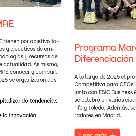
MRE
E
tienen
por
objetivo
fa-
Programa
Mar
os
y
ejecutivos
de
em-
Diferenciación
odologías
y
recursos
de
e
actualidad.
Asimismo,
MRE
conocer
y
compartir
A
lo
largo
de
2025
el
pr
025
se
organizaron
dos
Competitiva
para
CEOs’
junto
con ESIC
Business
se
celebró
en
varias
ciu
pitalizando
tendencias
rife
y
Toledo.
Además,
se
e
la
innovación
radores
en
Madrid.
Leer
más