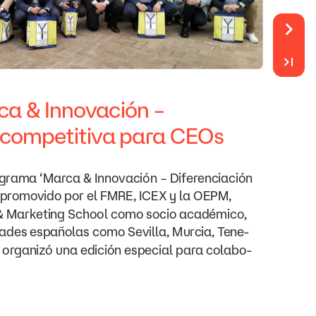
ca
&
Innovación
–
competitiva
para
CEOs
ograma
‘Marca
&
Innovación
–
Diferenciación
promovido
por
el FMRE, ICEX
y
la OEPM,
&
Marketing
School como
socio
académico,
dades
españolas
como
Sevilla,
Murcia,
Tene-
organizó
una
edición
especial
para
colabo-