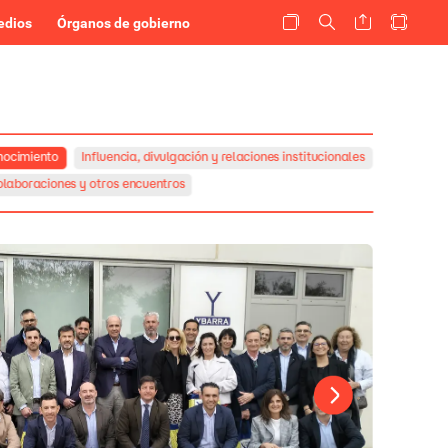
edios
Órganos de gobierno
nocimiento
Influencia,
divulgación
y
relaciones
institucionales
laboraciones
y
otros
encuentros