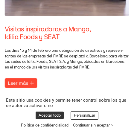
Visitas
inspiradoras
a
Mango,
Idilia
Foods
y
SEAT
Los
días
13
y
14
de
febrero
una
delegación
de
directivos
y
represen-
tantes
de
las
empresas
del
FMRE
se
desplazó
a
Barcelona
para
visitar
las
sedes
de
Idilia
Foods,
SEAT
S.A.
y
Mango,
ubicadas
en
Barcelona
en
el
marco
de
las
visitas
inspiradoras
del
FMRE.
Leer
más
Este sitio usa cookies y permite tener control sobre los que
se autoriza activar o no
Aceptar todo
Personalizar
Política de confidencialidad
Continuar sin aceptar >