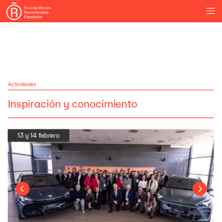
Actividades
Inspiración
y
conocimiento
13
y
14
febrero