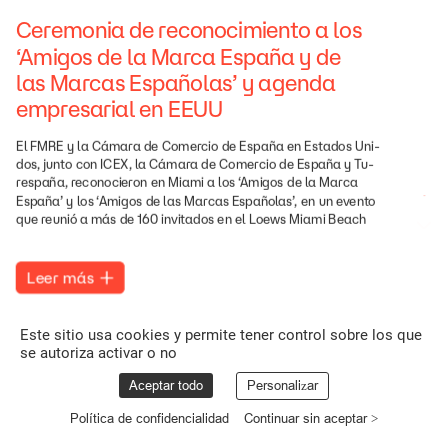
Ceremonia
de
reconocimiento
a
los
‘Amigos
de
la
Marca
España
y
de
las
Marcas
Españolas’
y
agenda
empresarial
en
EEUU
El
FMRE
y
la
Cámara
de
Comercio
de
España
en
Estados
Uni-
dos,
junto
con
ICEX,
la
Cámara
de
Comercio
de
España
y
Tu-
respaña,
reconocieron
en
Miami
a
los
‘Amigos
de
la
Marca
España’
y
los
‘Amigos
de
las
Marcas
Españolas’,
en
un
evento
que
reunió
a
más
de
160
invitados
en
el
Loews
Miami
Beach
Hotel
y
que
reafirma
los
lazos
económicos,
culturales
y
de
amistad
entre
España
y
Estados
Unidos.
Leer
más
Este
evento
se
complementó
con
una
agenda
empresarial
de
tres
días
con
visitas
a
empresas
e
instituciones
que
propor-
cionaron
a
los
representantes
de
las
empresas
del
FMRE
una
Este sitio usa cookies y permite tener control sobre los que
perspectiva
sobre
el
ecosistema
de
negocios
de
Florida
en
los
se autoriza activar o no
sectores
de
alimentación
y
bebidas,
ocio
y
entretenimiento,
tecnología,
turismo
y
distribución.
Durante
estos
días
se
visi-
Aceptar todo
Personalizar
taron
las
instalaciones
de
US
F&B
Market
y
del
Puerto
de
Mia-
mi,
Goya
Foods,
Telemundo,
Avolta,
Aston
Martin
Residences
y
Política de confidencialidad
Continuar sin aceptar >
Visa
Innovation
Center.