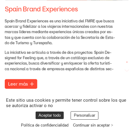
Spain
Brand
Experiences
Spain
Brand
Experiences
es
una
iniciativa
del
FMRE
que
busca
acercar
y
fidelizar
a
los
viajeros
internacionales
con
nuestras
marcas
líderes
mediante
experiencias
únicas
creadas
por
es-
tas
y
que
cuenta
con
la
colaboración
de
la
Secretaría
de
Esta-
do
de
Turismo
y
Turespaña.
La
iniciativa
se
articula
a
través
de
dos
proyectos:
Spain
De-
signed
for
Feeling
que,
a
través
de
un
catálogo
exclusivo
de
experiencias,
busca
diversificar
y
enriquecer
la
oferta
turísti-
ca
nacional
a
través
de
empresas
españolas
de
distintos
sec-
tores.
Y
Spain
Through
its
Wineries,
que,
siguiendo
esta
misma
lógica
de
turismo
experiencial,
presenta
una
oferta
enfocada
Leer
más
específicamente
al
enoturismo.
Este sitio usa cookies y permite tener control sobre los que
se autoriza activar o no
Aceptar todo
Personalizar
Política de confidencialidad
Continuar sin aceptar >