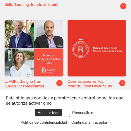
Sello
‘Leading
Brands
of
Spain’
El
FMRE
designa
tres
Quién
es
quién
en
las
nuevos
vicepresidentes
marcas
líderes
españolas
Este sitio usa cookies y permite tener control sobre los que
se autoriza activar o no
Aceptar todo
Personalizar
Política de confidencialidad
Continuar sin aceptar >