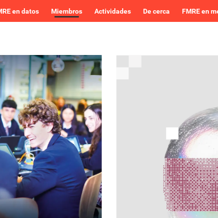
RE en datos
Miembros
Actividades
De cerca
FMRE en m