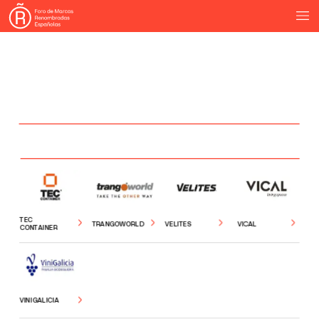
TEC
TRANGOWORLD
VELITES
VICAL
CONTAINER
VINIGALICIA