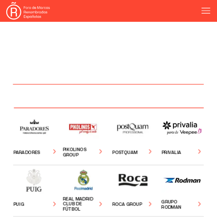
PIKOLINOS
PARADORES
POSTQUAM
PRIVALIA
GROUP
REAL
MADRID
GRUPO
CLUB
DE
PUIG
ROCA
GROUP
RODMAN
FÚTBOL