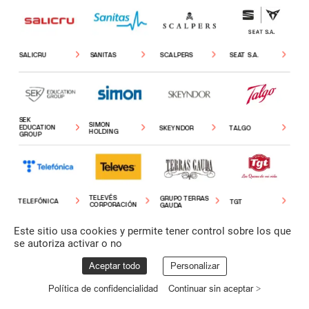
SEAT
S.A.
SALICRU
SANITAS
SCALPERS
SEK
SIMON
EDUCATION
SKEYNDOR
TALGO
HOLDING
GROUP
TELEVÉS
GRUPO
TERRAS
TELEFÓNICA
TGT
CORPORACIÓN
GAUDA
Este sitio usa cookies y permite tener control sobre los que
se autoriza activar o no
Aceptar todo
Personalizar
Política de confidencialidad
Continuar sin aceptar >