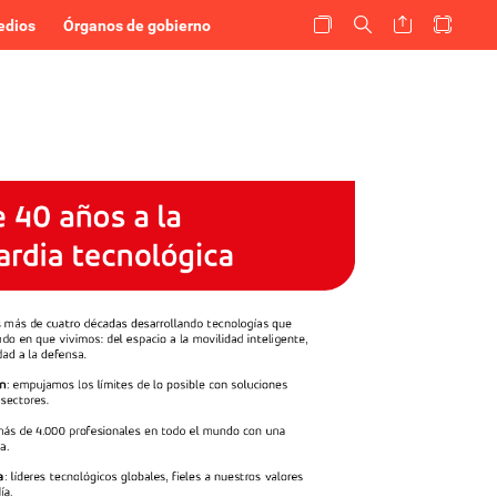
edios
Órganos de gobierno
e
40
años
a
la
ardia
tecnológica
s
más
de
cuatro
décadas
desarrollando
tecnologías
que
ndo
en
que
vivimos:
del
espacio
a
la
movilidad
inteligente,
dad
a
la
defensa.
ón
:
empujamos
los
límites
de
lo
posible
con
soluciones
sectores.
más
de
4.000
profesionales
en
todo
el
mundo
con
una
a.
a
:
líderes
tecnológicos
globales,
fieles
a
nuestros
valores
ía.