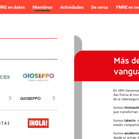
RE en datos
Miembros
Actividades
De cerca
FMRE en m
Más
d
vangu
En
GMV
llevamo
dan
forma
al
mu
GIOSEPPO
de
la
ciberseguri
Somos
innovaci
que
transforman
Somos
talento
:
misión
compartid
Somos
excelenci
desde
el
primer
d