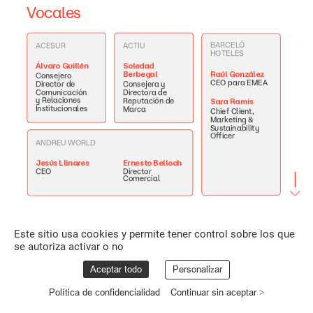
Vocales
BARCELÓ
ACESUR
ACTIU
HOTELES
Álvaro
Guillén
Soledad
Raúl
González
Berbegal
Consejero
CEO
para
EMEA
Director
de
Consejera
y
Comunicación
Directora
de
y
Relaciones
Reputación
de
Sara
Ramis
Institucionales
Marca
Chief
Client,
Marketing
&
Sustainability
Officer
ANDREU
WORLD
Ernesto
Belloch
Jesús
Llinares
Director
CEO
Comercial
COSENTINO
CAIXABANK
CATENON
Este sitio usa cookies y permite tener control sobre los que
Miguel
Ángel
Santiago
María
Luisa
se autoriza activar o no
Navarro
Alfonso
Martínez
CEO
Vicepresidente
Consejera
y
de
Comunicación
Directora
de
Aceptar todo
Personalizar
Mariana
Spata
y
Reputación
Comunicación
Managing
Corporativa
y
RR.II
Director
Política de confidencialidad
Continuar sin aceptar >