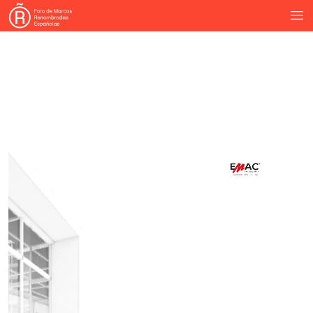
|
Juntas
de
Dilatación
Felpudos
Técnicos
|
Accesibilidad
y
Seguridad
Universal
EMAC
Grupo
®
EMAC
España
www.emac.es
®
EEUU
www.emac-america.com
-
Italia
www.emac-italia.it