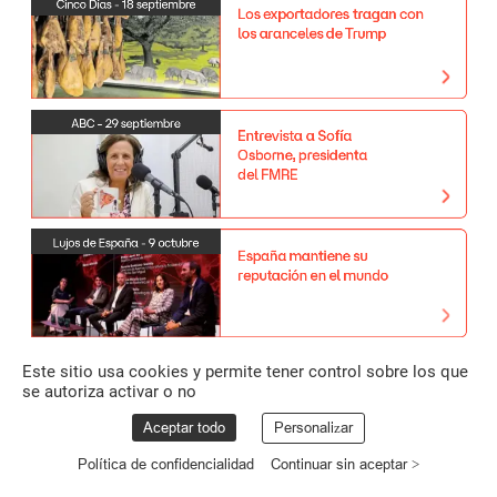
Cinco
Días
-
18
septiembre
Los
exportadores
tragan
con
los
aranceles
de
Trump
ABC
-
29
septiembre
Entrevista
a
Sofía
Osborne,
presidenta
del
FMRE
Lujos
de
España
-
9
octubre
España
mantiene
su
reputación
en
el
mundo
Este sitio usa cookies y permite tener control sobre los que
se autoriza activar o no
Aceptar todo
Personalizar
Política de confidencialidad
Continuar sin aceptar >