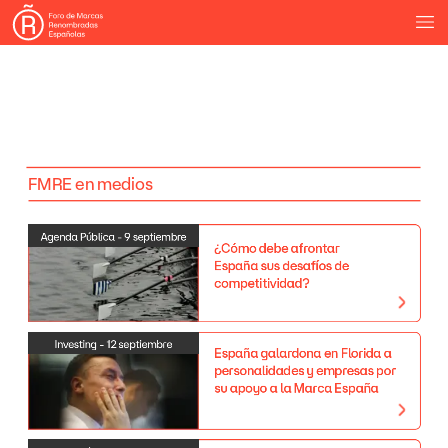
FMRE
en
medios
Agenda
Pública
-
9
septiembre
¿Cómo
debe
afrontar
España
sus
desafíos
de
competitividad?
Investing
-
12
septiembre
España
galardona
en
Florida
a
personalidades
y
empresas
por
su
apoyo
a
la
Marca
España