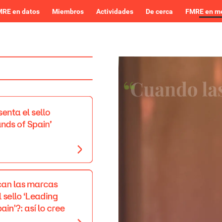
RE en datos
Miembros
Actividades
De cerca
FMRE en m
senta
el
sello
ands
of
Spain’
can
las
marcas
l
sello
‘Leading
ain’?:
así
lo
cree