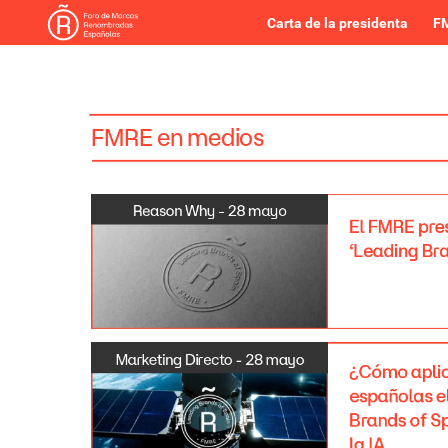
Carta de la presidenta
FM
FMRE
en
medios
Reason
Why
-
28
mayo
El
FMRE
pre
‘Leading
Br
Marketing
Directo
-
28
mayo
¿Cómo
apli
españolas
e
Brands
of
Sp
la
IA