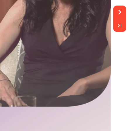
a
héimer
ienes
cuidan
de
sus
familiares,
o
por
los
cuidados.