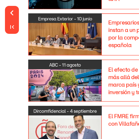
Empresa
Exterior
-
10
junio
Empresario
instan
a
un
por
la
compe
española
ABC
-
11
agosto
El
efecto
de
más
allá
del
marca
país
inversión
y
t
Dircomfidencial
-
4
septiembre
El
FMRE
fir
con
Villafañ