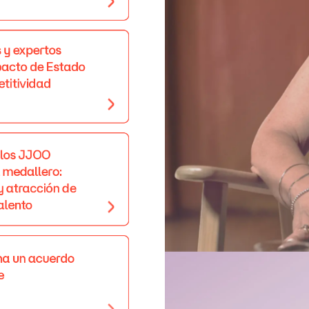
Lorena,
hija
de
Ángel
diagnosticada
de
alz
s
y
expertos
pacto
de
Estado
titividad
los
JJOO
medallero:
y
atracción
de
alento
ma
un
acuerdo
Para
reconocer
y
apoyar
a
qu
e
Cinfa
promueve
el
movimient