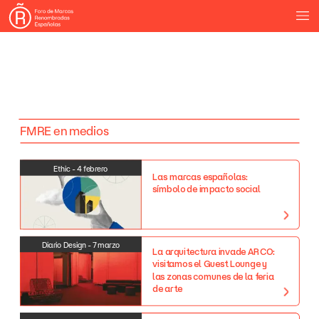
FMRE
en
medios
Ethic
-
4
febrero
Las
marcas
españolas:
símbolo
de
impacto
social
Diario
Design
-
7
marzo
La
arquitectura
invade
ARCO:
visitamos
el
Guest
Lounge
y
las
zonas
comunes
de
la
feria
de
arte