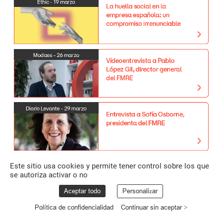
Ethic
-
19
marzo
La
huella
social
en
la
empresa
española:
un
compromiso
irrenunciable
Modaes
-
26
marzo
Vídeoentrevista
a
Pablo
López
Gil,
director
general
del
FMRE
Diario
Levante
-
29
marzo
Entrevista
a
Sofía
Osborne,
presidenta
del
FMRE
Este sitio usa cookies y permite tener control sobre los que
se autoriza activar o no
Aceptar todo
Personalizar
Política de confidencialidad
Continuar sin aceptar >